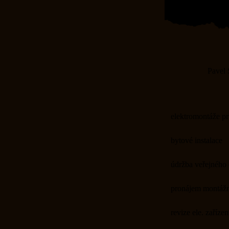
Pavel 
elektromontáže p
bytové instalace
údržba veřejného 
pronájem montážn
revize ele. zařízen