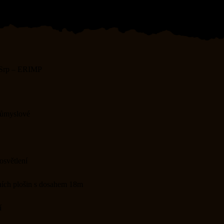
Srp
–
ERIMP
růmyslové
osvětlení
ích plošin s dosahem 18m
í